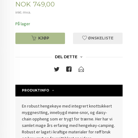
Pris
NOK
749,00
inkl. mva.
På lager
KJØP
ØNSKELISTE
DEL DETTE
PRODUKTINFO
En robust hengekøye med integrert knottsikkert
myggnestting, innebygd møne-snor, og
daisy-
chain oppheng som er trygt for trærne. Her har vi
samlet mage års erfaring med hengekøy-camping.
Robust er laget i kraftige materialer for røff bruk