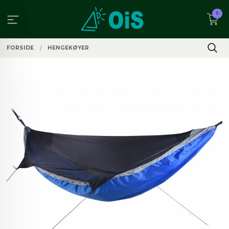
Gå
0
til
innholdet
FORSIDE
HENGEKØYER