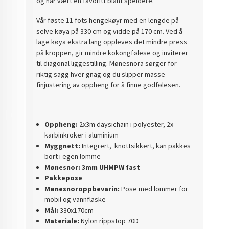
og har vært en favoritt blant speidere.
Vår føste 11 fots hengekøyr med en lengde på
selve køya på 330 cm og vidde på 170 cm. Ved å
lage køya ekstra lang oppleves det mindre press
på kroppen, gir mindre kokongfølese og inviterer
til diagonal liggestilling. Mønesnora sørger for
riktig sagg hver gnag og du slipper masse
finjustering av oppheng for å finne godfølesen.
Oppheng:
2x3m daysichain i polyester, 2x
karbinkroker i aluminium
Myggnett:
Integrert, knottsikkert, kan pakkes
bort i egen lomme
Mønesnor: 3mm UHMPW fast
Pakkepose
Mønesnoroppbevarin:
Pose med lommer for
mobil og vannflaske
Mål:
330x170cm
Materiale:
Nylon rippstop 70D