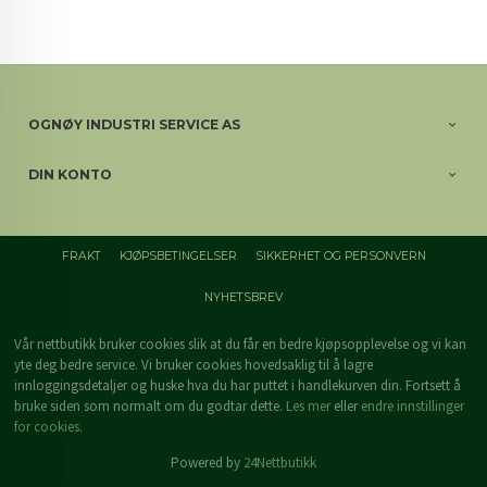
OGNØY INDUSTRI SERVICE AS
DIN KONTO
FRAKT
KJØPSBETINGELSER
SIKKERHET OG PERSONVERN
NYHETSBREV
Vår nettbutikk bruker cookies slik at du får en bedre kjøpsopplevelse og vi kan
yte deg bedre service. Vi bruker cookies hovedsaklig til å lagre
innloggingsdetaljer og huske hva du har puttet i handlekurven din. Fortsett å
bruke siden som normalt om du godtar dette.
Les mer
eller
endre innstillinger
for cookies.
Powered by
24Nettbutikk