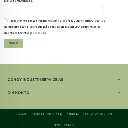
E-POSTADRESSE
JEG GODTAR AT DERE SENDER MEG NYHETSBREV, OG ER
INNFORSTÅTT MED VILKÅRENE FOR BRUK AV PERSONLIG
INFORMASJON
(LES MER)
OGNØY INDUSTRI SERVICE AS
DIN KONTO
FRAKT
KJØPSBETINGELSER
SIKKERHET OG PERSONVERN
NYHETSBREV